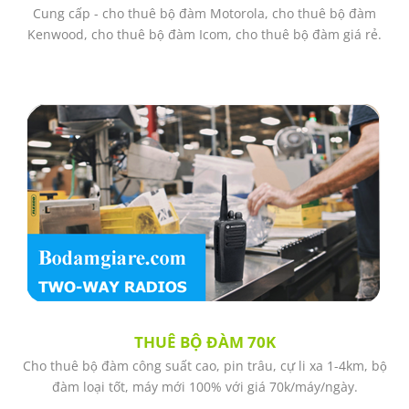
ê bộ đàm Motorola, cho thuê bộ đàm
Dịch vụ cho thuê bộ đà
̣ đàm Icom, cho thuê bộ đàm giá rẻ.
vệ, nhà xưởng, gia
THUÊ BỘ ĐÀM 70K
m công suất cao, pin trâu, cự li xa 1-4km, bộ
Qúy khách thuê bộ
ốt, máy mới 100% với giá 70k/máy/ngày.
10 ngày trơ