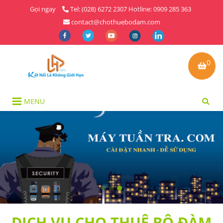
Gọi ngay
Tel: (028) 6272 2307 Hotline: 0909 285 363
contact@chothuebodam.com
0
MENU
DỊCH VỤ CHO THUÊ BỘ ĐÀM